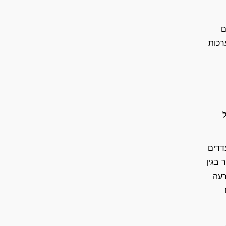
ם
רכות
דדים
 בגין
רעה