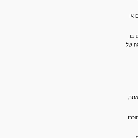
 או
 בו,
אה של
אתר,
וכרז
ה