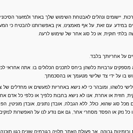
רכות, יישומים ונהלים לאבטחת השימוש שלך באתר ולמזעור הסיכוני
שים במידע. עם זאת, על אף מאמצינו, אין באפשרותנו להבטיח כי המע
ישה בלתי חוקית, או כל סוג אחר של שימוש לרעה.
ם על אחריותך בלבד.
 מספקים ערבויות כלשהן ביחס לתכנים הכלולים בו. אתה אחראי לכל
 בו על ידי צד שלישי מטעמך או בהסכמתך.
שי כלשהו, ומובהר כי לא נישא באחריות למעשים או מחדלים של צ
ית, חוזית או אחרת, אנו לא נישא בחבות כלפיך או כלפי כל אדם אחר
ם מכל סוג שהוא, כולל, ללא הגבלה, אובדן נתונים, אובדן מוניטין, הפ
כל נזק או הפסד מסחרי אחר, גם אם נודע לנו על האפשרות לנזקים
בזמינות גבוהה, אך פעולת האתר תלויה בגורמים שונים כגון תוכנה,