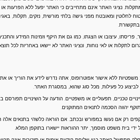
לות. נציגי האתר אינם מתחייבים כי האתר יפעל ללא הפרעות או
בטוח לחלוטין ומאובטח מפני גישה בלתי מורשית, נזקים, תקלות, באגים
ובתקשורת.
יסתו, עיצובו או הצגתו, כמו גם את היקף וזמינות המידע והתכנים
רום לתקלות או לאי נוחות, ונציגי האתר לא יישאו באחריות לכל תוצ
אי לבצע פעולות משפטיות ללא אישור אפוטרופוס, אתה נדרש לידע את הוריך או את
ביצוע כל פעילות, מכל סוג שהוא, במסגרת האתר.
יים טכניים, תפעוליים או משפטיים. הודעה על השינויים תפורסם ב
וקף יהווה הסכמה לתנאים המתוקנים.
 תקפים רק אם נעשו במפורש ובכתב. אם הוראה כלשהי בתנאים אלה ת
 ידי בית משפט מוסמך, יתר ההוראות יישארו בתוקפן המלא.
ת הודעות על ידי נציגי האתר בדוא"ל או SMS כחלק מתפעול האתר כגון שליחת הודעת אימות או תזכורות אינה מהוו