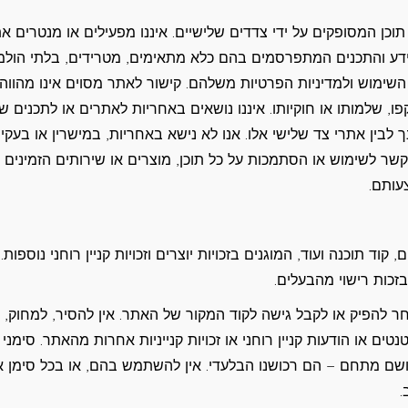
וכן המסופקים על ידי צדדים שלישיים. איננו מפעילים או מנטרים א
ידע והתכנים המתפרסמים בהם כלא מתאימים, מטרידים, בלתי הולמ
 השימוש ולמדיניות הפרטיות משלהם. קישור לאתר מסוים אינו מהווה
קפו, שלמותו או חוקיותו. איננו נושאים באחריות לאתרים או לתכנים ש
לבין אתרי צד שלישי אלו. אנו לא נישא באחריות, במישרין או בעקיפי
 בקשר לשימוש או הסתמכות על כל תוכן, מוצרים או שירותים הזמינים
עותם.
קוד תוכנה ועוד, המוגנים בזכויות יוצרים וזכויות קניין רוחני נוספות. 
בזכות רישוי מהבעלים.
אחר להפיק או לקבל גישה לקוד המקור של האתר. אין להסיר, למחוק,
טים או הודעות קניין רוחני או זכויות קנייניות אחרות מהאתר. סימני
 ושם מתחם – הם רכושנו הבלעדי. אין להשתמש בהם, או בכל סימן א
.