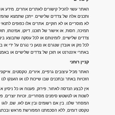
האתר עשוי להכיל קישורים לאתרים אחרים, מידע או ת
ותכנים אלה של צדדים שלישיים. ייתכן שתמצא שהמ
לא מוסריים או לא חוקיים. אתרים אלו כפופים לתנאי
תמיכה, חסות, או אישור של תוכנו, דיוקו, אמינותו, תו
צדדים שלישיים, לזמינותם או לכל עסקה שתבוצע בינך 
לכל נזק או אובדן שנגרם או נטען כי נגרם על ידי או
באתרי אינטרנט או תוכן של צדדים שלישיים או באמצ
קניין רוחני
האתר מכיל עיצובים גרפיים, איורים, טקסטים, אייקונים, 
הזכויות באתר ובתכנים שבו שייכות לנו או הוענקו לנו 
אין לבצע הנדסה לאחור, פירוק, פענוח או כל ניסיון 
לשנות או לטשטש סימנים מסחריים, זכויות יוצרים, פטנ
המסחר שלנו, בין אם רשומים ובין אם לאו, שם, לוגו
טקסט דומים, ללא הסכמתנו המפורשת מראש ובכתב