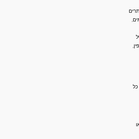
תרים
ים,
ל
ן,
כל
ו