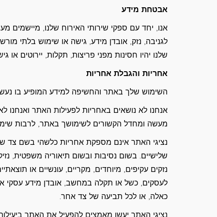
אבטחת מידע
אנו, יחד עם ספקי שירותי האירוח שלנו, מיישמים מע
לגניבה, נזק, אובדן מידע, גישה או שימוש בלתי מור
שלנו יהיו חסינות מפני פריצות, תקלות, יירוטים או ג
אחריות והגבלת אחריות
השימוש שלך באתר והחשיפה למידע המופיע בו נעשי
אנחנו לא נושאים באחריות לפעילות האתר ואנחנו לא
מעשה ומחדל הקשורים לשימושך באתר, לרבות שימוש
נציגי האתר אינם מספקת אחריות כלשהי בשם צד שלי
שלישיים. בשום נסיבות ובשום תיאוריה משפטית, נזיק
נזקים עקיפים, מיוחדים, מקריים, עונשיים או תוצאתיי
לעסקים, כשל או תקלה במחשב, אובדן מידע עסקי או 
כאלה, או לכל תביעה של צד אחר.
נציגי האתר יעשו מאמצים להפעיל את האתר ביעילות ו